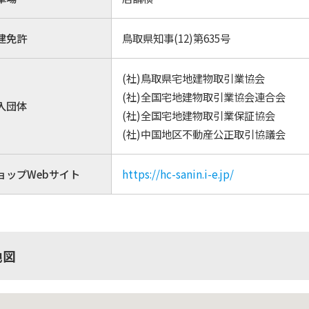
建免許
鳥取県知事(12)第635号
(社)鳥取県宅地建物取引業協会
(社)全国宅地建物取引業協会連合会
入団体
(社)全国宅地建物取引業保証協会
(社)中国地区不動産公正取引協議会
ョップWebサイト
https://hc-sanin.i-e.jp/
地図