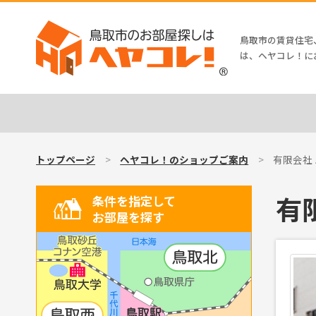
鳥取市の賃貸住宅
は、ヘヤコレ！に
トップページ
ヘヤコレ！のショップご案内
有限会社
有
条件を指定して
お部屋を探す