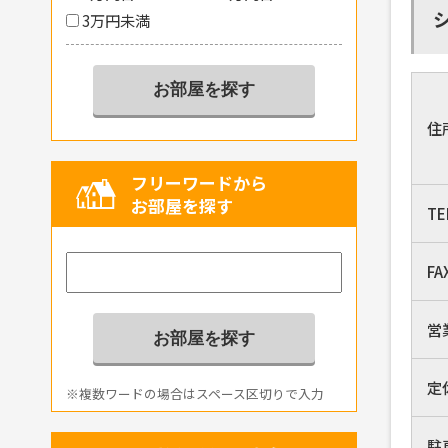
3万円未満
住
フリーワードから
お部屋を探す
TE
FA
営
定
※複数ワードの場合はスペース区切りで入力
駐